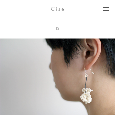
C i s e
12