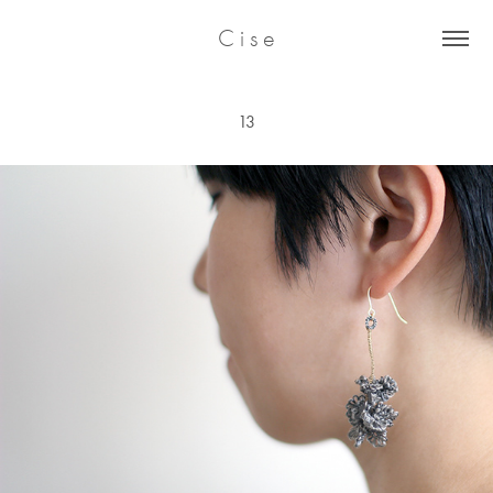
C i s e
13